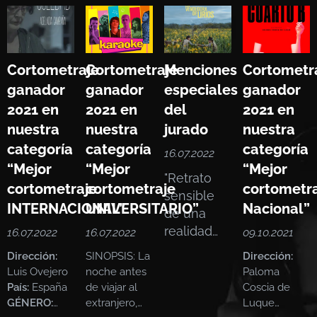
Cortometraje
Cortometraje
Menciones
Cortometr
ganador
ganador
especiales
ganador
2021 en
2021 en
del
2021 en
nuestra
nuestra
jurado
nuestra
categoría
categoría
categoría
16.07.2022
“Mejor
“Mejor
“Mejor
"Retrato
cortometraje
cortometraje
cortometr
sensible
INTERNACIONAL”
UNIVERSITARIO”
Nacional”
de una
realidad
16.07.2022
16.07.2022
09.10.2021
dura, hay
Dirección:
SINOPSIS: La
Dirección:
una
Luis Ovejero
noche antes
Paloma
belleza
País:
España
de viajar al
Coscia de
detrás de
GÉNERO:
extranjero,
Luque