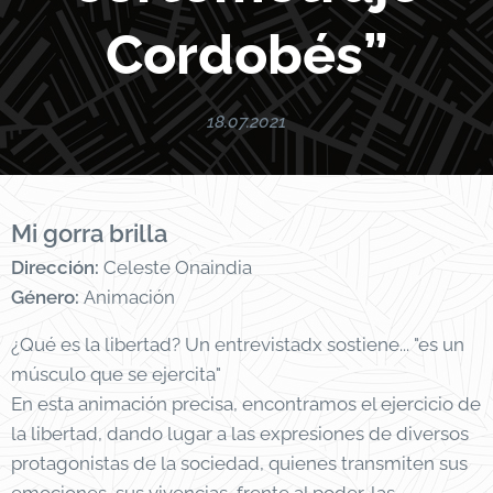
Cordobés”
18.07.2021
Mi gorra brilla
Dirección:
Celeste Onaindia
Género:
Animación
¿Qué es la libertad? Un entrevistadx sostiene... "es un
músculo que se ejercita"
En esta animación precisa, encontramos el ejercicio de
la libertad, dando lugar a las expresiones de diversos
protagonistas de la sociedad, quienes transmiten sus