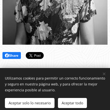
Share
Utilizamos cookies para permitir un correcto funcionamiento
y seguro en nuestra página web, y para ofrecer la mejor
experiencia posible al usuario.
© 2022 Fundación de Caridad | Todos los derechos reservados.
Aceptar solo lo necesario
Aceptar todo
Creado con
Webnode
Cookies
Comenzar
¡Crea tu página web gratis!